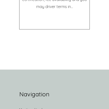
may driver terms in...
Navigation