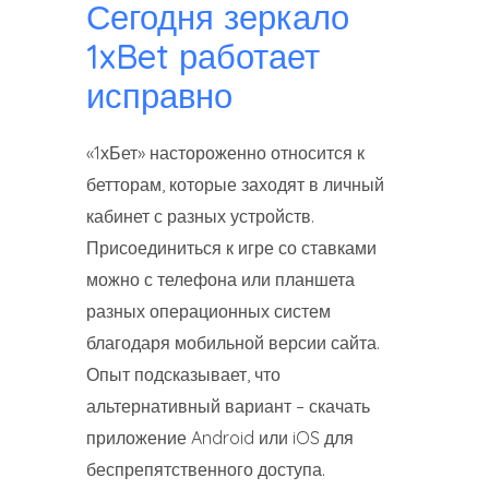
Сегодня зеркало
1xBet работает
исправно
«1хБет» настороженно относится к
бетторам, которые заходят в личный
кабинет с разных устройств.
Присоединиться к игре со ставками
можно с телефона или планшета
разных операционных систем
благодаря мобильной версии сайта.
Опыт подсказывает, что
альтернативный вариант – скачать
приложение Android или iOS для
беспрепятственного доступа.