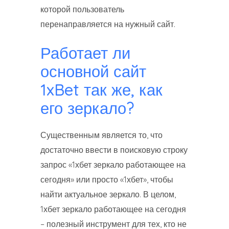
которой пользователь
перенаправляется на нужный сайт.
Работает ли
основной сайт
1xBet так же, как
его зеркало?
Существенным является то, что
достаточно ввести в поисковую строку
запрос «1хбет зеркало работающее на
сегодня» или просто «1хбет», чтобы
найти актуальное зеркало. В целом,
1хбет зеркало работающее на сегодня
– полезный инструмент для тех, кто не