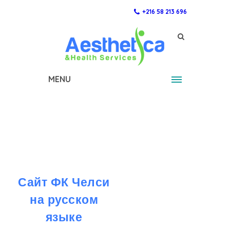
+216 58 213 696
MENU
Сайт ФК Челси
на русском
языке