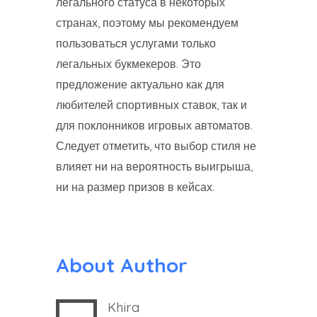
легального статуса в некоторых
странах, поэтому мы рекомендуем
пользоваться услугами только
легальных букмекеров. Это
предложение актуально как для
любителей спортивных ставок, так и
для поклонников игровых автоматов.
Следует отметить, что выбор стиля не
влияет ни на вероятность выигрыша,
ни на размер призов в кейсах.
About Author
Khira