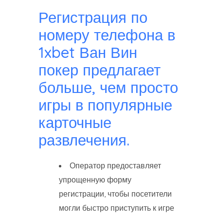
Регистрация по
номеру телефона в
1xbet Ван Вин
покер предлагает
больше, чем просто
игры в популярные
карточные
развлечения.
Оператор предоставляет
упрощенную форму
регистрации, чтобы посетители
могли быстро приступить к игре