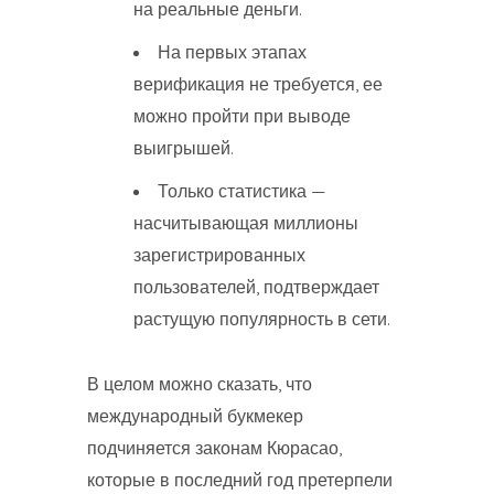
на реальные деньги.
На первых этапах
верификация не требуется, ее
можно пройти при выводе
выигрышей.
Только статистика —
насчитывающая миллионы
зарегистрированных
пользователей, подтверждает
растущую популярность в сети.
В целом можно сказать, что
международный букмекер
подчиняется законам Кюрасао,
которые в последний год претерпели