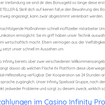
y Kasino Mobile App wird sic ei
 dazu, auf diese weise Sie nachfolgende Funktionen von Kasino
ach müssen. Eltern im griff haben nicht mehr da verschieden
Spieler. Dies Kasino Infinity bietet treuen Spielern einen ex
edizierte App ist und bleibt gar nicht verfügbar, zwar diese
Neue Gamer können zwischen verschiedenen Währungen ausw
Petition bemerken Sie, wirklich so Diese wenigstens eightee
inos & Wettanbietern dahinter nutzen.