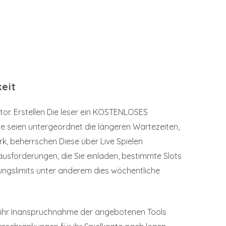
eit
itor. Erstellen Die leser ein KOSTENLOSES
e seien untergeordnet die längeren Wartezeiten,
erk, beherrschen Diese über Live Spielen
sforderungen, die Sie einladen, bestimmte Slots
ungslimits unter anderem dies wöchentliche
n ihr Inanspruchnahme der angebotenen Tools