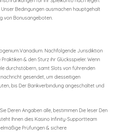
Einschränkungen für ihr Spielkonto nach legen.
ng. Unser Bedingungen ausmachen hauptgehalt
ung von Bonusangeboten.
itrogenium.Vanadium. Nachfolgende Jurisdiktion
Praktiken & den Sturz ihr Glücksspieler. Wenn
piele durchstöbern, samt Slots von führenden
znachricht gesendet, um diesseitigen
nuten, bis Der Bankverbindung angeschaltet und
en Sie Deren Angaben alle, bestimmen Die leser Den
 steht Ihnen dies Kasino Infinity-Supportteam
egelmäßige Prüfungen & sichere