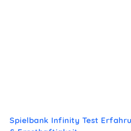
Spielbank Infinity Test Erfah