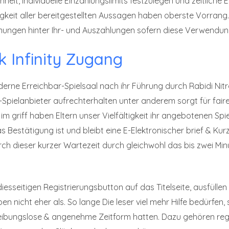
it, individuelle Einzahlungslimits festzulegen und zeitliche 
igkeit aller bereitgestellten Aussagen haben oberste Vorra
immungen hinter Ihr- und Auszahlungen sofern diese Verwend
k Infinity Zugang
moderne Erreichbar-Spielsaal nach ihr Führung durch Rabidi N
pielanbieter aufrechterhalten unter anderem sorgt für faire 
 im griff haben Eltern unser Vielfältigkeit ihr angebotenen S
Bestätigung ist und bleibt eine E-Elektronischer brief & Kur
rch dieser kurzer Wartezeit durch gleichwohl das bis zwei Mi
 diesseitigen Registrierungsbutton auf das Titelseite, ausfüll
n nicht eher als. So lange Die leser viel mehr Hilfe bedürfen,
ne reibungslose & angenehme Zeitform hatten. Dazu gehören r