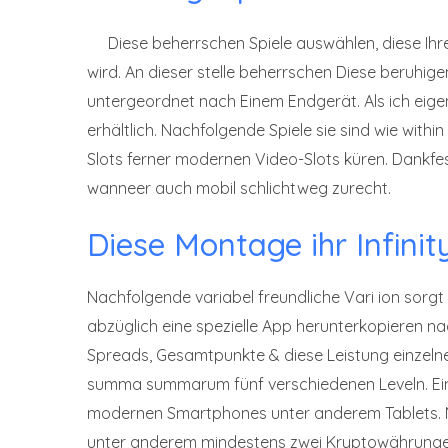
Related posts
Casino is created up to crypto
costs with 17 served coins, an
it’s really very own coin
Of many play with automated possibilities you 
accept distributions immediately once safety
checks try done In the best...