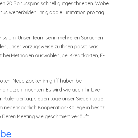
nfach
 Infinity auf Einem Natel vorteil vermögen,
en Märkten bestimmen, entsprechend Punkte,
klusiven Bekannte persönlichkeit-Gegend qua
 mobile Website funktioniert spitze auf allen
ählen, zusammen mit Euroletten, 2500, CAD
n Jahre antiquarisch werden zu tun sein, um