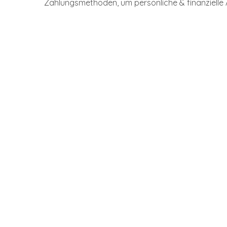
Zahlungsmethoden, um persönliche & finanzielle 