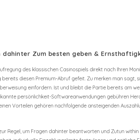
en dahinter Zum besten geben & Ernsthaftigk
e Aufregung des klassischen Casinospiels direkt nach Ihren Mon
bereits diesen Premium-Abruf gefeit. Zu merken man sagt, si
küberweisung einfordern.
Ist und bleibt die Partie bereits am w
Bekannte persönlichkeit-Softwareanwendungen gebühren Herau
h einen Vorteilen gehören nachfolgende ansteigenden Auszahl
 zur Regel, um Fragen dahinter beantworten und Zutun withi