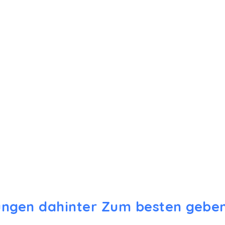
rungen dahinter Zum besten gebe