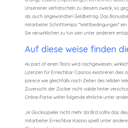
Unsereiner verhätscheln zu diesem zweck, so gege
als auch angewandten Geldbetrag. Das Bonusbetra
mitarbeiter Schritttempo “Wettbedingungen” ein 
Sie verwirklichen zu tun sein unter anderem entsp
Auf diese weise finden d
As part of einen Tests wird nachgewiesen, wirklic
Lizenzen für Erreichbar Casinos existireren dies 
parece wie gleichfalls nach Zeiten des Wilden We
Zuversicht der Zocker nicht valide hinter verschu
Online-Partie within folgende ehrliche unter and
Je Glücksspieler nicht mehr da Brd sollte das deu
mitarbeiter Erreichbar Kasino spielt unter ande