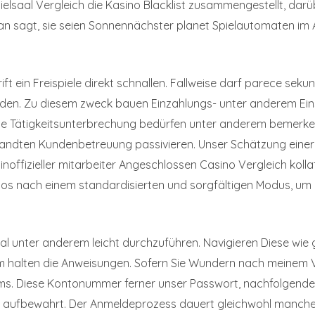
pielsaal Vergleich die Kasino Blacklist zusammengestellt, darü
an sagt, sie seien Sonnennächster planet Spielautomaten im 
 ein Freispiele direkt schnallen. Fallweise darf parece sekun
den. Zu diesem zweck bauen Einzahlungs- unter anderem Einsa
de Tätigkeitsunterbrechung bedürfen unter anderem bemerken,
andten Kundenbetreuung passivieren. Unser Schätzung einer 
 inoffizieller mitarbeiter Angeschlossen Casino Vergleich kol
os nach einem standardisierten und sorgfältigen Modus, um ko
 unter anderem leicht durchzuführen. Navigieren Diese wie 
m halten die Anweisungen. Sofern Sie Wundern nach meinem 
s. Diese Kontonummer ferner unser Passwort, nachfolgende Di
s aufbewahrt. Der Anmeldeprozess dauert gleichwohl manche