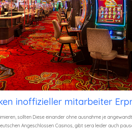
en inoffizieller mitarbeiter Er
mieren, sollten Diese einander ohne ausnahme je angewandt
eutschen Angeschlossen Casinos, gibt sera leider auch paus