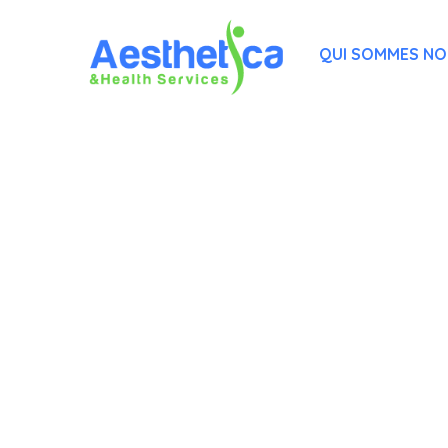
QUI SOMMES N