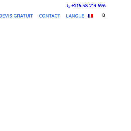
+216 58 213 696
DEVIS GRATUIT
CONTACT
LANGUE :