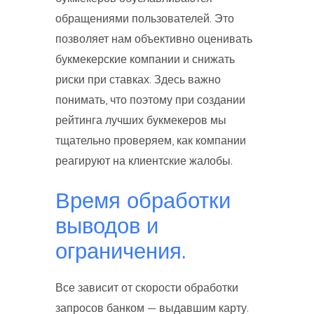
обращениями пользователей. Это
позволяет нам объективно оценивать
букмекерские компании и снижать
риски при ставках.
Здесь важно
понимать, что поэтому при создании
рейтинга лучших букмекеров мы
тщательно проверяем, как компании
реагируют на клиентские жалобы.
Время обработки
выводов и
ограничения.
Все зависит от скорости обработки
запросов банком — выдавшим карту.