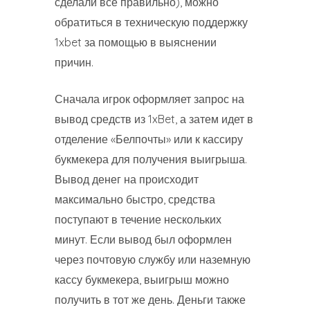
сделали все правильно), можно
обратиться в техническую поддержку
1xbet за помощью в выяснении
причин.
Сначала игрок оформляет запрос на
вывод средств из 1xBet, а затем идет в
отделение «Белпочты» или к кассиру
букмекера для получения выигрыша.
Вывод денег на происходит
максимально быстро, средства
поступают в течение нескольких
минут. Если вывод был оформлен
через почтовую службу или наземную
кассу букмекера, выигрыш можно
получить в тот же день. Деньги также