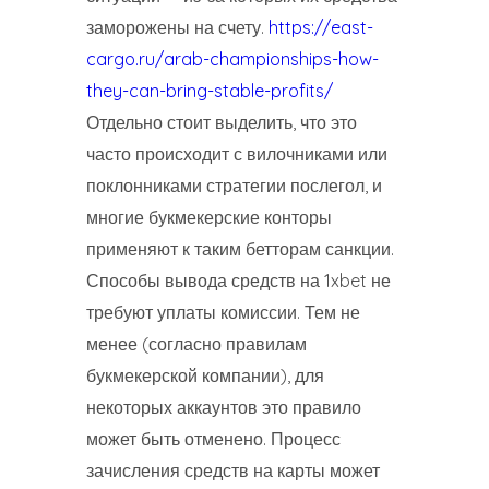
заморожены на счету.
https://east-
cargo.ru/arab-championships-how-
they-can-bring-stable-profits/
Отдельно стоит выделить, что это
часто происходит с вилочниками или
поклонниками стратегии послегол, и
многие букмекерские конторы
применяют к таким бетторам санкции.
Способы вывода средств на 1xbet не
требуют уплаты комиссии. Тем не
менее (согласно правилам
букмекерской компании), для
некоторых аккаунтов это правило
может быть отменено. Процесс
зачисления средств на карты может