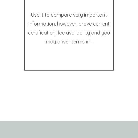
Use it to compare very important
information, however, prove current
certification, fee availability and you
may driver terms in...