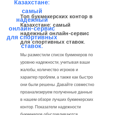
Казахстане:
самый
Топ букмекерских контор в
надежный
Казахстане: самый
онлайн-сервис
надежный онлайн-сервис
для спортивных
для спортивных ставок.
ставок.
Мы разместили список букмекеров по
уровню надежности, учитывая ваши
жалобы, количество игроков и
характер проблем, а также как быстро
они были решены. Давайте совместно
проанализируем полученные данные
в нашем обзоре лучших букмекерских
контор. Показатели надежности
букмекеров обуславливаются