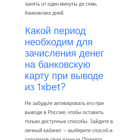
занять от один минуты до семь
банковских дней.
Какой период
необходим для
зачисления денег
на банковскую
карту при выводе
из 1xbet?
Не забудьте активировать его при
выводе в Россию, чтобы оставить
только доступные способы. Зайдите в
личный кабинет — выберите способ и
заполните свои данные. Принято