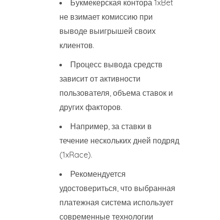
Букмекерская контора 1xBet
не взимает комиссию при
выводе выигрышей своих
клиентов.
Процесс вывода средств
зависит от активности
пользователя, объема ставок и
других факторов.
Например, за ставки в
течение нескольких дней подряд
(1xRace).
Рекомендуется
удостовериться, что выбранная
платежная система использует
современные технологии