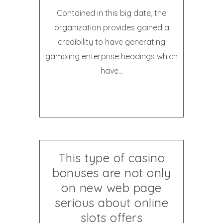
Contained in this big date, the
organization provides gained a
credibility to have generating
gambling enterprise headings which
have...
This type of casino
bonuses are not only
on new web page
serious about online
slots offers