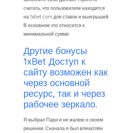
считать, что пользователи находятся
на 1xbet.com для ставок и выигрышей.
В основном это относится к
минимальной сумме.
Другие бонусы
1xBet Доступ к
сайту возможен как
через основной
ресурс, так и через
рабочее зеркало.
Я выбрал Пари и не жалею о своем
решении. Сначала я был впечатлён