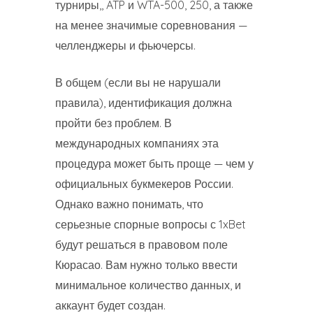
турниры,, ATP и WTA-500, 250, а также
на менее значимые соревнования —
челленджеры и фьючерсы.
В общем (если вы не нарушали
правила), идентификация должна
пройти без проблем. В
международных компаниях эта
процедура может быть проще — чем у
официальных букмекеров России.
Однако важно понимать, что
серьезные спорные вопросы с 1xBet
будут решаться в правовом поле
Кюрасао. Вам нужно только ввести
минимальное количество данных, и
аккаунт будет создан.