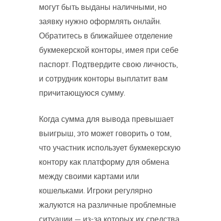
могут быть выданы наличными, но
заявку нужно оформлять онлайн.
Обратитесь в ближайшее отделение
букмекерской конторы, имея при себе
паспорт. Подтвердите свою личность,
и сотрудник конторы выплатит вам
причитающуюся сумму.
Когда сумма для вывода превышает
выигрыш, это может говорить о том,
что участник использует букмекерскую
контору как платформу для обмена
между своими картами или
кошельками. Игроки регулярно
жалуются на различные проблемные
ситуации — из-за которых их средства