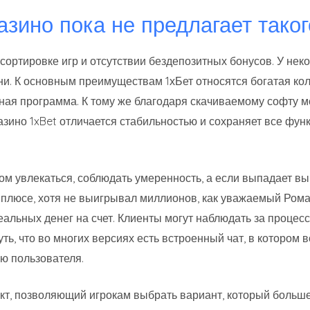
азино пока не предлагает таког
сортировке игр и отсутствии бездепозитных бонусов. У нек
ни. К основным преимуществам 1хБет относятся богатая кол
я программа. К тому же благодаря скачиваемому софту мо
азино 1xBet отличается стабильностью и сохраняет все фу
шком увлекаться, соблюдать умеренность, а если выпадает 
в плюсе, хотя не выигрывал миллионов, как уважаемый Ро
альных денег на счет. Клиенты могут наблюдать за процес
уть, что во многих версиях есть встроенный чат, в котором
ю пользователя.
кт, позволяющий игрокам выбрать вариант, который больше 