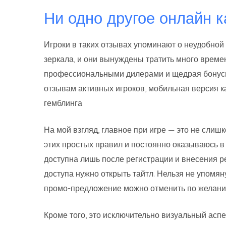
Ни одно другое онлайн к
Игроки в таких отзывах упоминают о неудобной 
зеркала, и они вынуждены тратить много време
профессиональными дилерами и щедрая бонусна
отзывам активных игроков, мобильная версия к
гемблинга.
На мой взгляд, главное при игре — это не сли
этих простых правил и постоянно оказываюсь 
доступна лишь после регистрации и внесения ре
доступа нужно открыть тайтл. Нельзя не упомян
промо-предложение можно отменить по желани
Кроме того, это исключительно визуальный аспе