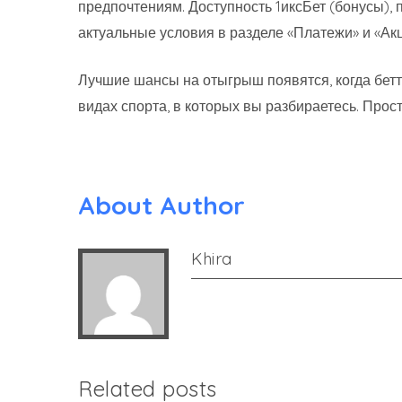
предпочтениям. Доступность 1иксБет (бонусы),
актуальные условия в разделе «Платежи» и «Ак
Лучшие шансы на отыгрыш появятся, когда бетте
видах спорта, в которых вы разбираетесь. Прос
About Author
Khira
Related posts