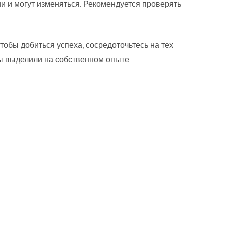
и и могут изменяться. Рекомендуется проверять
тобы добиться успеха, сосредоточьтесь на тех
мы выделили на собственном опыте.