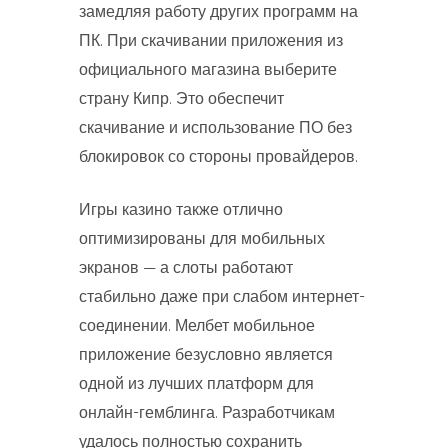
замедляя работу других программ на
ПК. При скачивании приложения из
официального магазина выберите
страну Кипр. Это обеспечит
скачивание и использование ПО без
блокировок со стороны провайдеров.
Игры казино также отлично
оптимизированы для мобильных
экранов — а слоты работают
стабильно даже при слабом интернет-
соединении. Мелбет мобильное
приложение безусловно является
одной из лучших платформ для
онлайн-гемблинга. Разработчикам
удалось полностью сохранить