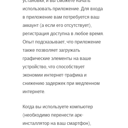
установки, и вы сможете начать
использовать приложение. Для входа
в приложение вам потребуется ваш
аккаунт (а если его отсутствует),
регистрация доступна в любое время.
Опыт подсказывает, что приложение
также позволяет загружать
графические элементы на ваше
устройство, что способствует
экономии интернет-трафика и
снижению задержек при медленном
интернете.
Когда вы используете компьютер
(необходимо перенести арк-
инсталлятор на ваш смартфон),