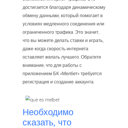
достигается благодаря динамическому
обмену данными, который помогает в
условиях медленного соединения или
ограниченного трафика. Это значит,
что вы можете делать ставки и играть,
даже когда скорость интернета
оставляет желать лучшего. Обратите
внимание, что для работы с
приложением БК «Мелбет» требуется
регистрация и создание аккаунта.
Необходимо
сказать, что