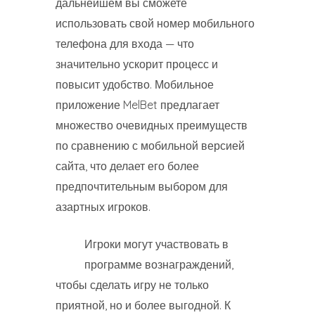
дальнейшем вы сможете
использовать свой номер мобильного
телефона для входа — что
значительно ускорит процесс и
повысит удобство. Мобильное
приложение MelBet предлагает
множество очевидных преимуществ
по сравнению с мобильной версией
сайта, что делает его более
предпочтительным выбором для
азартных игроков.
Игроки могут участвовать в
программе вознаграждений,
чтобы сделать игру не только
приятной, но и более выгодной. К