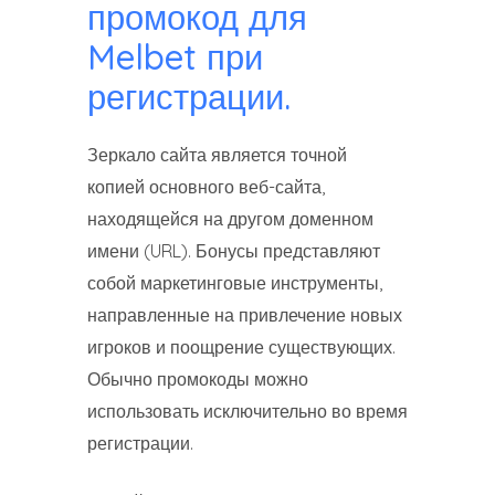
промокод для
Melbet при
регистрации.
Зеркало сайта является точной
копией основного веб-сайта,
находящейся на другом доменном
имени (URL). Бонусы представляют
собой маркетинговые инструменты,
направленные на привлечение новых
игроков и поощрение существующих.
Обычно промокоды можно
использовать исключительно во время
регистрации.