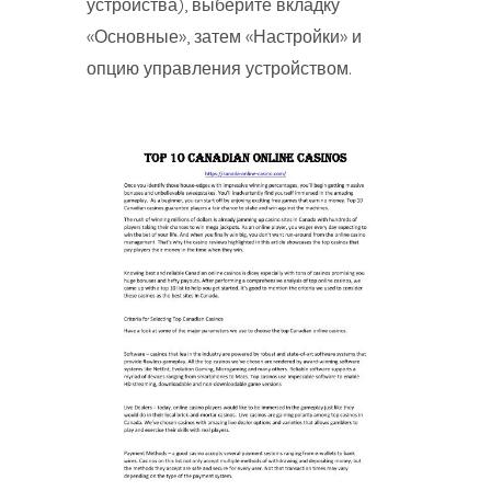
устройства), выберите вкладку
«Основные», затем «Настройки» и
опцию управления устройством.