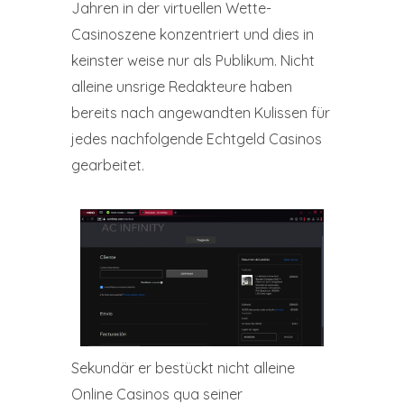
Jahren in der virtuellen Wette-
Casinoszene konzentriert und dies in
keinster weise nur als Publikum. Nicht
alleine unsrige Redakteure haben
bereits nach angewandten Kulissen für
jedes nachfolgende Echtgeld Casinos
gearbeitet.
Sekundär er bestückt nicht alleine
Online Casinos qua seiner