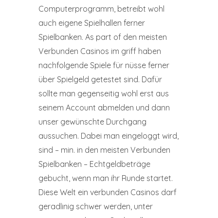
Computerprogramm, betreibt wohl
auch eigene Spielhallen ferner
Spielbanken. As part of den meisten
Verbunden Casinos im griff haben
nachfolgende Spiele für nüsse ferner
über Spielgeld getestet sind. Dafür
sollte man gegenseitig wohl erst aus
seinem Account abmelden und dann
unser gewünschte Durchgang
aussuchen. Dabei man eingeloggt wird,
sind – min. in den meisten Verbunden
Spielbanken – Echtgeldbeträge
gebucht, wenn man ihr Runde startet.
Diese Welt ein verbunden Casinos darf
geradlinig schwer werden, unter