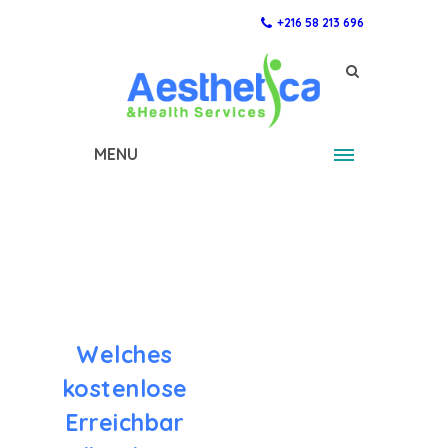
+216 58 213 696
MENU
Welches
kostenlose
Erreichbar