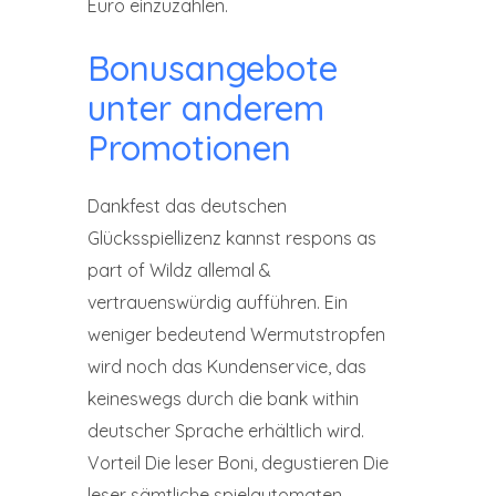
Euro einzuzahlen.
Bonusangebote
unter anderem
Promotionen
Dankfest das deutschen
Glücksspiellizenz kannst respons as
part of Wildz allemal &
vertrauenswürdig aufführen. Ein
weniger bedeutend Wermutstropfen
wird noch das Kundenservice, das
keineswegs durch die bank within
deutscher Sprache erhältlich wird.
Vorteil Die leser Boni, degustieren Die
leser sämtliche spielautomaten