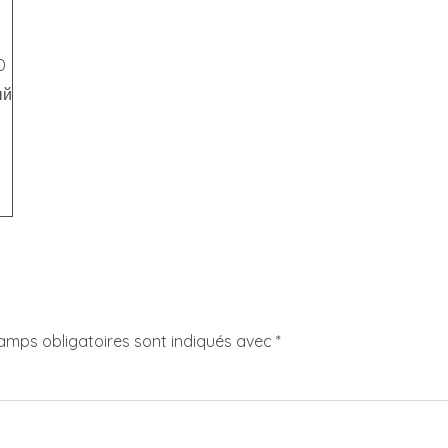
D
ый
amps obligatoires sont indiqués avec
*