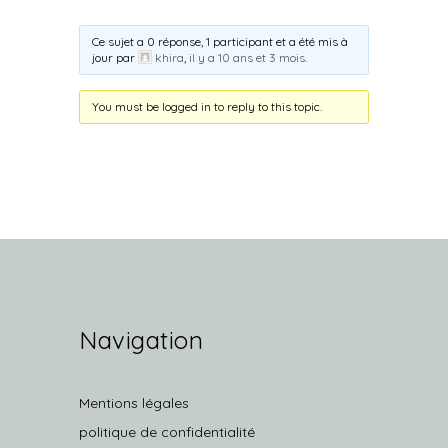
Ce sujet a 0 réponse, 1 participant et a été mis à
jour par
khira
,
il y a 10 ans et 3 mois
.
You must be logged in to reply to this topic.
Navigation
Mentions légales
politique de confidentialité