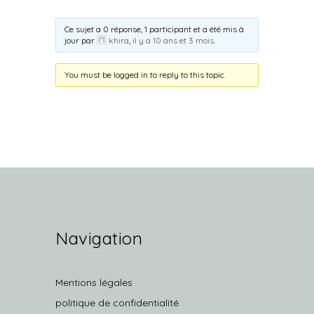
Ce sujet a 0 réponse, 1 participant et a été mis à
jour par
khira
,
il y a 10 ans et 3 mois
.
You must be logged in to reply to this topic.
Navigation
Mentions légales
politique de confidentialité